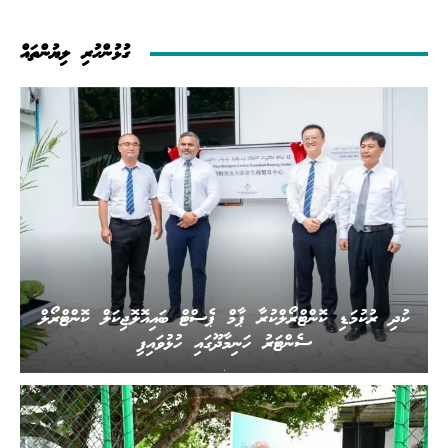
ގުޅުންހުރި ލިޔުންތައް
ކުދި ރުކުމަޑި ކޮންޓްރޯލްކުރާ ޕާމް ޕެސްޓް ބައިއޮލޮޖިކަލް ކޮންޓްރޯލް
ސެންޓަރު ހަނިމާދޫގައި ހުޅުވައިފި
.