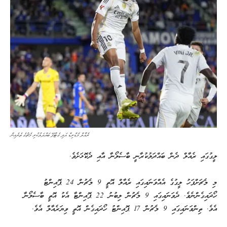
ރެއާލް މެޑްރިޑް އަދި ގެޓާފޭ ބައްދަލުކުރި މެޗުގެ ތެރެއިން
ލީގުގައި ރެއާލް ދެން ބައްދަލުކުރާނީ ބާސެލޯނާ އާއި ދެކޮޅަށެވެ.
މި މެޗަށްފަހު ލީގުގެ އެއްވަނައިގައި ރެއާލް އޮތީ 9 މެޗުން 24 ޕޮއިންޓު
ހޯދައިގެންނެވެ. ދެވަނައިގައި 9 މެޗުން ލިބުނު 22 ޕޮއިންޓާ އެކު އޮތީ ބާސެލޯނާ
އެވެ. ތިންވަނައިގައި 9 މެޗުން 17 ޕޮއިންޓު ހޯދައިގެން އޮތީ ވިޔަރެއާލް އެވެ.