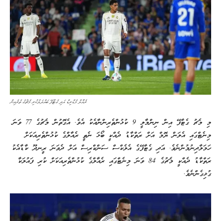
ރެއާލް މެޑްރިޑް އަދި ގެޓާފޭ ބައްދަލުކުރި މެޗުގެ ތެރެއިން
މި މެޗު ގެޓާފޭ އިން ނިންމާލީ 9 ކުޅުންތެރިންނާއެކު އެވެ. އެގޮތުން މެޗުގެ 77 ވަނަ
މިނެޓްގައި އެލަން ޔޮމް އަށް ރަތްކާޑު ދެއްކީ ބޯޅަ ނެތީ ރެއާލްގެ ކުޅުންތެރިއަކަށް
ހަމަލާދިނުމުންނެވެ. އަދި ގެޓާފޭގެ އެލެކްސް ސަންކްރިސް އަށް ދެވަނަ ރީނދޫ ކާޑާއެކު
ރަތްކާޑު ދެއްކީ މެޗުގެ 84 ވަނަ މިނެޓްގައި ރެއާލްގެ ކުޅުންތެރިއަކަށް ކުރި ފައުލަކާ
ގުޅިގެންނެވެ.