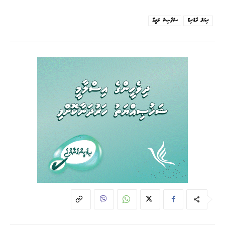
ރިއަލް މެޑްރިޑް
ސްޕެނިޝް ލަލީގާ