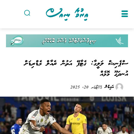
ސްޕެނިޝް ލަލީގާ: ގެޓާފޭ އަތުން ރެއާލް މެޑްރިޑަށް
އުނދަގޫ މޮޅެއް
އައިޑެން
އޮކްޓޯބަރ 20, 2025