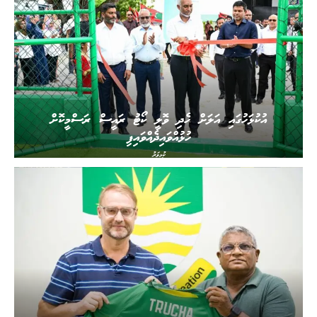
އުކުޅަހުގައި އަލަށް ހެދި ވޮލީ ކޯޓު ރައީސް ރަސްމީކޮށް
ހުޅުއްވައިދެއްވައިފި
ކުޅިވަރު