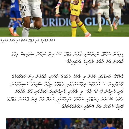
ރެއާލް މެޑްރިޑް އަދި ގެޓާފޭ ބައްދަލުކުރި މެޗުގެ ތެރެއިން
ކިލިއަން އެމްބާޕޭ ކާމިޔާބުކުރި ގޯލުން ގެޓާފޭ 1-0 އިން ބަލިކޮށް ސްޕެނިޝް ލީގުގެ
އެއްވަނަ އަށް ރެއާލް މެޑްރިޑް އަރައިފިއެވެ.
ގެޓާފޭގެ ދަނޑުގައި ކުޅުނު މި މެޗުގެ ފުރަތަމަ ހާފުގައި ރެއާލުން ގިނަ ހަމަލާތަކެއް
ފޮނުވާލިއިރު، އެ ހަމަލާތައް ދިފާއުކުރުމުގައި ގެޓާފޭގެ ކީޕަރު ސޮރިއާގެ ހުޝިޔާރުކަން
ވަނީ ފެނިގެން ގޮސްފަ އެވެ. މި މެޗުގައި ފެނިގެންދިޔަ ހަމައެކަނި ގޯލު ރެއާލަށް
މެޗުގެ 80 ވަނަ މިނެޓްގައި އެމްބާޕޭ ކާމިޔާބުކުރީ އަރްދާ ގުލާ ދިން ޕާހަކުން ގެޓާފޭގެ
އޭރިއާ ތެރެއަށް ވަދެ ފޮނުވާލި ހަމަލާއަކުންނެވެ.