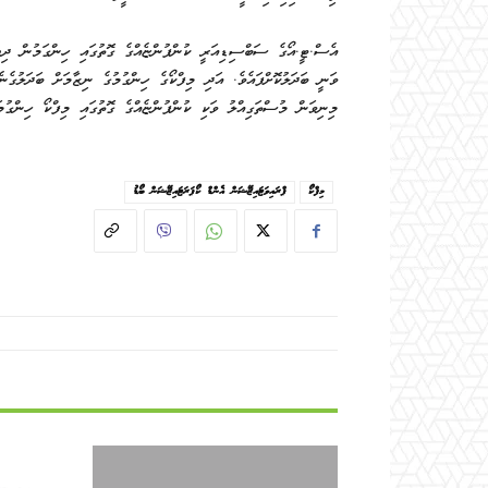
ވަނީ ބަދަލުކޮށްފައެވެ. އަދި މިފްކޯގެ ހިންގުމުގެ ނިޒާމަށް ބަދަލުގެނ
މިނިވަން މުސްތަގިއްލު ވަކި ކުންފުންޏެއްގެ ގޮތުގައި މިފްކޯ ހިންގު
މިފްކޯ
ޕްރައިވަޓައިޒޭޝަން އެންޑް ކޯޕަރަޓައިޒޭޝަން ބޯޑު