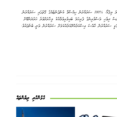
އެސް.ޓީ.އޯގެ ސަބްސިޑިއަރީ ކުންފުންޏެއްގެ ގޮތުގައި ހިންގަމުން ދިޔަ މިފްކޯ، %100 ސަރުކާރުން ހިއްސާވާ ކުންފުންޏެއްގެ ގޮތުގައި ސަރުކާރުން
ެސް ދިވެހި މަސްވެރިންގެ ފުރިހަމަ ބައިވެރިވުމާއެކު މިހާރަށްވުރެ ހަރުދަނާކޮށް
މަކީ ސަރުކާރުން ހާއްސަ އިސްކަމެއްދޭކަމެއްކަމަށް ސަރުކާރުން ވަނީ ބުނެފައެވެ.
ގުޅުންހުރި ލިޔުންތައް