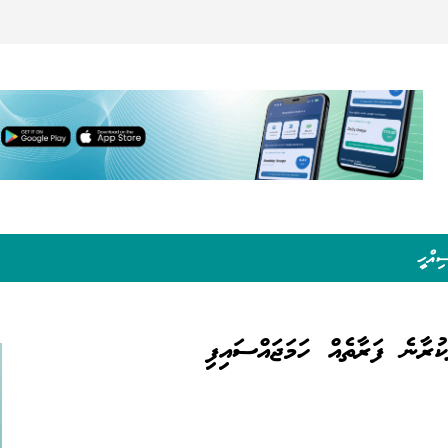
ިއްހީ
ުރާނެ ފަރާތެއް ހަމަޖައްސައިފި