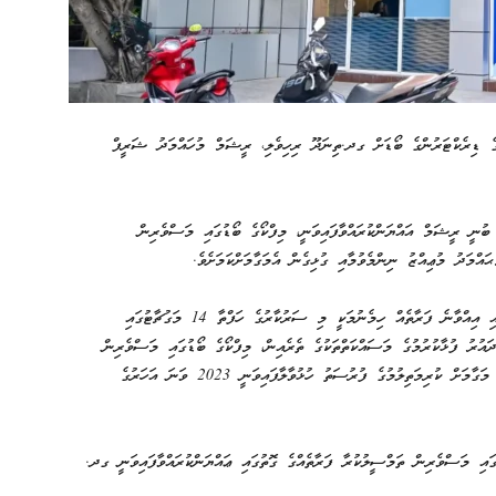
ގެ ޑިރެކްޓަރުންގެ ބޯޑަށް ގދ.ތިނަދޫ ރިހިވެލި، ރީޝަމް މުހައްމަދު ޝަރީފް
ުނީ ރީޝަމް އައްޔަންކުރައްވާފައިވަނީ، މިފްކޯގެ ބޯޑުގައި މަސްވެރިން
އްމަދު މުޢިއްޒު ނިންމެވުމާއި ގުޅިގެން އެމަގާމަށްކަމަށެވެ.
މިފްކޯގެ ހިންގުން ހަރުދަނާކޮށް މަސްވެރިންގެ އަޑު މިފްކޯގެ ބޯޑުގައި އިއްވާނެ ފަރާތެއް ހިމެނުމަކީ މި ސަރުކާރުގެ ހަފްތާ 14 މަގުޗާޓުގައި
ައުރު ފުޅާކުރުމުގެ މަސައްކަތްތަކުގެ ތެރެއިން، މިފްކޯގެ ބޯޑުގައި މަސްވެރިން
ތަމްސީލުކުރާނެ ފަރާތެއް ޢައްޔަންކުރުމަށްޓަކައި ބޯޑު މެންބަރުކަމުގެ މަގާމަށް ކުރިމަތިލުމުގެ ފުރުސަތު ހުޅުވާލާފައިވަނީ 2023 ވަނަ އަހަރުގެ
ައި މަސްވެރިން ތަމްސީލުކުރާ ފަރާތެއްގެ ގޮތުގައި ޢައްޔަންކުރައްވާފައިވަނީ ގދ.