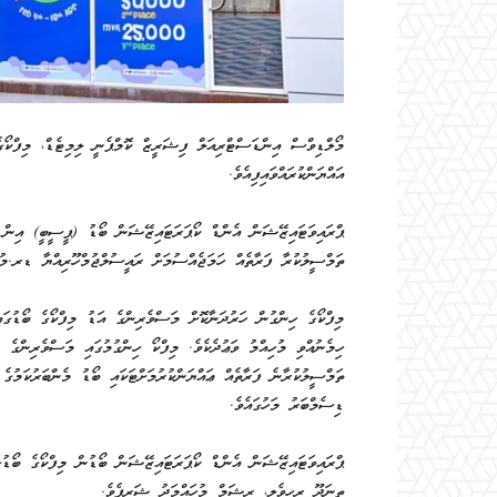
މޯލްޑިވްސް އިންޑަސްޓްރިއަލް ފިޝަރީޒް ކޮމްޕެނީ ލިމިޓެޑް، މިފްކޯ
އައްޔަންކުރައްވައިފިއެވެ.
ޕްރައިވަޓައިޒޭޝަން އެންޑް ކޯޕަރަޓައިޒޭޝަން ބޯޑު (ޕީސީބީ) އިން ބ
ތަމްސީލުކުރާ ފަރާތެއް ހަމަޖެއްސުމަށް ރައީސުލްޖުމްހޫރިއްޔާ ޑރ.މުޙަ
ހިމެނުއްވި މުހިއްމު ވަޢުދެކެވެ. މިފްކޯ ހިންގުމުގައި މަސްވެރިންގެ ދ
ޑިސެމްބަރު މަހުގައެވެ.
ޕްރައިވަޓައިޒޭޝަން އެންޑް ކޯޕަރަޓައިޒޭޝަން ބޯޑުން މިފްކޯގެ ބޯޑުގ
ތިނަދޫ ރިހިވެލި، ރީޝަމް މުހައްމަދު ޝަރީފެވެ.