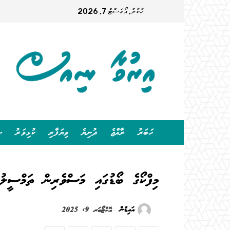
ހުކުރު, އޯގަސްޓް 7, 2026
ހަބަރު
ރާއްޖެ
ދުނިޔެ
ވިޔަފާރި
ކުޅިވަރު
ސ
މިފްކޯގެ ބޯޑުގައި މަސްވެރިން ތަމްސީލުކ
އައިޑެން
އޮކްޓޯބަރ 9, 2025