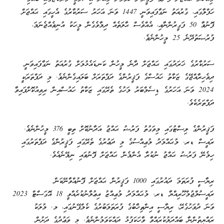
ހަފްލާގައި، ގުރުއަތު ނަގާފައިވަނީ 1447 ވަނަ އަހަރު ސަރުކާރުގެ އެހީގައި ޙައްޖަށް
ފޮނުވާ 50 ފަގީރުންނާއި، އެއްވެސް ޙާލަތެއް ދިމާވެގެން މީހަކު އުނިވެއްޖެނަމަ،
ފުރުޞަތުދޭނެ 25 މީހުންނެވެ.
ސަރުކާރުގެ ޚަރަދުގައި ޙައްޖަށް ދާނެ މީހުން ކަނޑައެޅުމަށް ގުރުއަތު ނަގާފައިވަނީ
ދިވެހިރާއްޖޭގެ ޒަކާތު ހައުސްގެ ފަޤީރުންގެ ދަފްތަރަށް ބަލައިގެންނެވެ. މި ދަފްތަރަކީ
2024 ވަނަ އަހަރުގެ ޑިސެމްބަރު މަހުގެ ތެރޭގައި ޒަކާތު ހައުސްއިން ރިވިއުކޮށްފައިވާ
ދަފްތަރެކެވެ.
ފަޤީރުންގެ ލިސްޓުގައި މިވަގުތު ފަރުޟު ޙައްޖު އަދާނުކޮށް ތިބީ 376 މީހުންނެވެ.
ރައީސް ޑރ. މުޙައްމަދު މުޢިއްސުގެ މި ދަޢުރުގެ ތެރޭގައި ފަޤީރުންގެ ދަފްތަރުގައި
ހިމެނޭ ފަރުޟު ޙައްޖު ނުކުރާ އެންމެން ޙައްޖަށް ފޮނުވައި ނިމޭނެއެވެ.
ރިޔާސީ ފުރަތަމަ ދައުރުގައި 1000 ފަޤީރުން ޙައްޖަށް ފޮނުއްވާނޭކަން
ރައީސުލްޖުމްހޫރިއްޔާ ޑރ. މުޙައްމަދު މުޢިއްޒު އިޢުލާނުކުރެއްވީ 18 އޮގަސްޓް 2023
ވަނަ ދުވަހުގެރޭ، ރިޔާސީ އިންތިޚާބުގެ ފުރަތަމަބުރުގެ ކެމްޕޭނުގައި، މ. މުލަކު
ރައްޔިތުންނާ ބައްދަލުކުރައްވާ ވާހަކަފުޅު ދައްކަވަމުންނެވެ. މި ވަޢުދުގެ ދަށުން