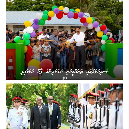
ކެނދިކުޅުދޫގައި ތަރައްޤީކުރި ކުޑަކުދިންގެ ޕާކް ހުޅުވައިފި
ރާއްޖެ