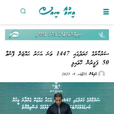
ސަރުކާރުގެ ޚަރަދުގައި 1447 ވަނަ އަހަރު ޙައްޖަށް ފޮނުވާ
50 ފަޤީރުން ހޮވައިފި
އައިޑެން
އޮކްޓޯބަރ 9, 2025