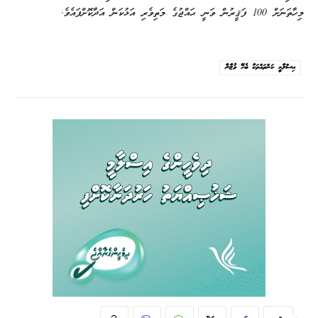
މިހާތަނަށް 100 ފަޤީރުން ވަނީ ޙައްޖުގެ މަތިވެރި އަޅުކަން އަދާކޮށްފައެވެ.
އިސްލާމީ ކަންތައްތަކާ ބެހޭ ވުޒާރާ