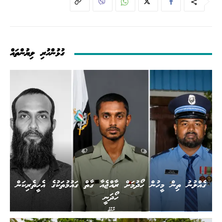
ގުޅުންހުރި ލިޔުންތައް
ގެއްލުނު ތިން މީހުން ހޯދުމަށް ރާއްޖެއާ ގާތް ގައުމުތަކުގެ އެހީތެރިކަން
ހޯދަނީ
ރާއްޖެ