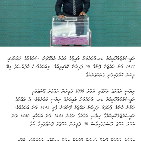
ރައީސުލްޖުމްހޫރިއްޔާ ޑރ.މުޙައްމަދު މުޢިޒުގެ ވަޢުދާ އެއްގޮތަށް، ސަރުކާރުގެ ޚަރަދުގައި
1447 ވަނަ ޙައްޖަށް ފޮނުވާ 50 ފަގީރުން ހޮވައިފިއެވެ. މިއަހަރުވެސް އެފުރުޞަތު ލިބޭ
މީހުން ހޮވާފައިވަނީ ގުރުއަތުންނެވެ.
ރިޔާސީ ދައުރުގެ ތެރޭގައި ޖުމްލަ 1000 ފަގީރުން ޙައްޖަށް ފޮނުވުމަކީ
ރައީސުލްޖުމްހޫރިއްޔާ ޑރ. މުޙައްމަދު މުޢިއަޒުގެ ރިޔާސީ ވަޢުދެކެވެ. އެ ވަޢުދުގެ
ދަށުން އެންމެ ފުރަތަމަ ފަގީރުން ހައްޖަށް ފޮނުވަން ފެށީ 1445 ވަނަ އަހަރުއެވެ.
ރައީސުލްޖުމުހޫރިއްޔާގެ ރިޔާސީ ވަޢުދުގެ ދަށުން 1445 ވަނަ އަހަރާއި 1446 ވަނަ
އަހަރު ޙައްޖު މޫސުމުގައިވެސް 50 ފަޤީރުން ޙައްޖަށް ފޮނުވާފައިވެ އެވެ.
މިއަހަރު ޙައްޖަށް ފޮނުވާ ފަގީރުން ހޮވުމަށް މިއަދު އިސްލާމީ މަރުކަޒުގައި ބޭއްވި