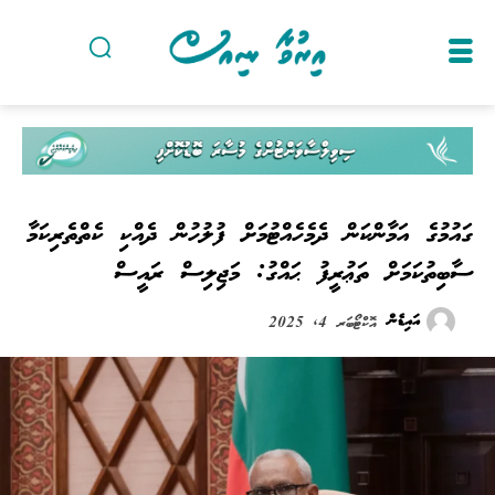
ގައުމުގެ އަމާންކަން ދެމެހެއްޓުމަށް ފުލުހުން ދެއްކި ކެތްތެރިކަމާ
ސާބިތުކަމަށް ތަޢުރީފު ޙައްގު: މަޖިލިސް ރައީސް
އައިޑެން
އޮކްޓޯބަރ 4, 2025