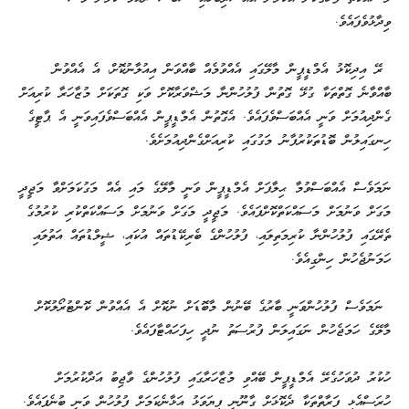
ވިދާޅުވެފައެވެ.
ރޭ އިދިކޮޅު އެމްޑީޕީން މާލޭގައި އެއްވުމެއް ބާއްވަން އިއުލާނުކޮށް، އެ އެއްވުން
ބާއްވާނެ ގޮތްތަކާ ގުޅޭ ގޮތުން ފުލުހުންނާ މަޝްވަރާކޮށް ވަކި ގޮތަކަށް މުޒާހަރާ ކުރިއަށް
ގެންދިއުމަށް ވަނީ އެއްބަސްވެފައެވެ. އެގޮތުން އެމްޑީޕީން އެއްބަސްވެފައިވަނީ އެ ޕާޓީގެ
ހިނގައިލުން ބޮޑުތަކުރުފާނު މަގުގައި ކުރިއަށްގެންދިއުމަށެވެ.
ނަމަވެސް އެއްބަސްވުމާ ޙިލާފަށް އެމްޑީޕީން ވަނީ މާލޭގެ މައި އެއް މަގުކަމަށްވާ މަޖީދީ
މަގަށް ވަނުމަށް މަސައްކަތްކޮށްފައެވެ. މަޖީދީ މަގަށް ވަނުމަށް މަސައްކަތްކުރި ކުރުމުގެ
ތެރޭގައި ފުލުހުންނާ ކުރިމަތިލައި، ފުލުހުންގެ ބެރިކޭޑުތައް އުކައި، ޝީލްޑުތައް އަތުލައި
ހަމަނުޖެހުން ހިންގިއެވެ.
ނަމަވެސް ފުލުހުންވަނީ ބާރުގެ ބޭނުން މާބޮޑަށް ނުކޮށް އެ އެއްވުން ކޮންޓުރޯލުކޮށް
މާލޭގެ ހަމަޖެހުން ނަގައިލަން ފުރުސަތު ނުދީ ހިފަހައްޓާފައެވެ.
ހުކުރު ދުވަހުގެރޭ އެމްޑީޕީން ބޭއްވި މުޒާހަރާގައި ފުލުހުންގެ ވާޖިބު އަދާކުރުމަށް
ހުރަސްއެޅި ފަރާތްތަކާ ދެކޮޅަށް ގާނޫނީ ފިޔަވަޅު އަޅާނެކަމަށް ފުލުހުން ވަނީ ބުނެފައެވެ.