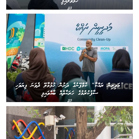
ހުޅުވާލައިފި
ރާއްޖެ
”މަދިރިން ރައްކާ“ ކެމްޕޭނުގެ ދަށުން ހުޅުމާލޭ ދެވަނަ ފިޔަވަހި
ސާފުކުރުމުގެ ހަރަކާތެއް ބާއްވައިފި
ރާއްޖެ