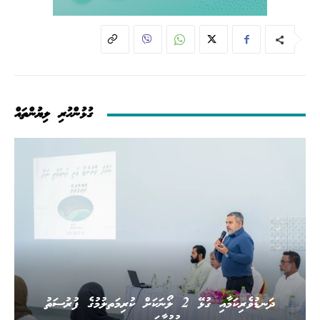
ގުޅުންހުރި ލިޔުންތައް
ދަނޑުވެރިކަމާއި ގުޅޭ 2 ލޯނަކަށް ކުރިމަތލުމުގެ ފުރުސަތު