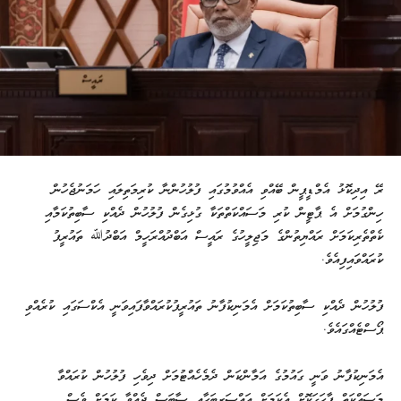
ރޭ އިދިކޮޅު އެމްޑީޕީން ބޭއްވި އެއްވުމުގައި ފުލުހުންނާ ކުރިމަތިލައި ހަމަނުޖެހުން
ހިންގުމަށް އެ ޕާޓީން ކުރި މަސައްކަތްތަކާ ގުޅިގެން ފުލުހުން ދެއްކި ސާބިތުކަމާއި
ކެތްތެރިކަމަށް ރައްޔިތުންގެ މަޖިލީހުގެ ރައީސް އަބްދުއްރަހީމް އަބްދުﷲ ތައުރީފު
ކުރައްވައިފިއެވެ.
ފުލުހުން ދެއްކި ސާބިތުކަމަށް އެމަނިކުފާނު ތައުރީފުކުރައްވާފައިވަނީ އެކްސަގައި ކުރެއްވި
ޕޯސްޓެއްގައެވެ.
އެމަނިކުފާނު ވަނީ ގައުމުގެ އަމާންކަން ދެމެހެއްޓުމަށް ދިވެހި ފުލުހުން ކުރައްވާ
މަސައްކަތް ފާހަގަކޮށް އެކަމަށް އައްސަރިބަހާއި ސާބަސް ދެއްވާ ކަމަށް ވެސް