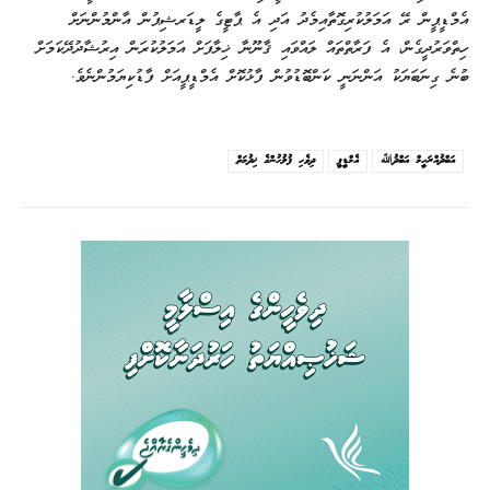
އެމްޑީޕީން ރޭ އަމަލުކުރިގޮތާއިމެދު އަދި އެ ޕާޓީގެ ލީޑަރޝިޕުން އާންމުންނަށް
ހިތްވަރުދީގެން، އެ ފަރާތްތައް ލައްވައި ޤާނޫނާ ޚިލާފަށް އަމަލުކުރަން އިރުޝާދުދޭކަމަށް
ބުނެ ގިނަބަޔަކު އަންނަނީ ކަންބޮޑުވުން ފާޅުކޮށް އެމްޑީޕީއަށް ފާޑުކިޔަމުންނެވެ.
އަބްދުއްރަހީމް އަބްދުﷲ
އެމްޑީޕީ
ދިވެހި ފުލުހުންގެ ޚިދުމަތް