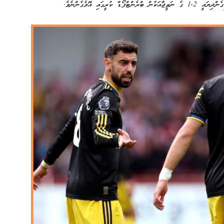
ގައި އޮވެގެންނެވެ.