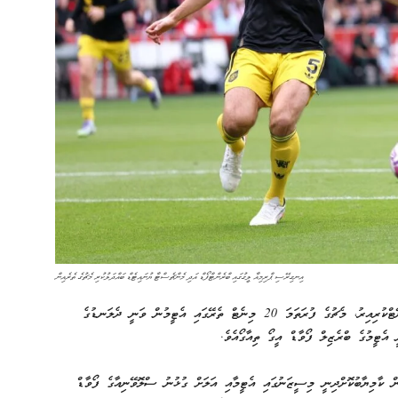
އިނގިރޭސި ޕްރިމިއާ ލީގުގައި ބްރެންޓްފޯޑް އަދި މެންޗެސްޓާ ޔުނައިޓެޑް ބައްދަލުކުރި މެޗުގެ ތެރެއިން
މެޗުގެ ފުރަތަމަ ހާފުގައި މޮޅަށް ކުޅެ ބްރައިޓަން އިން މެޗު ޑޮމިނޭޓްކުރިއިރު، މެޗުގެ ފުރަތަމަ 20 މިނެޓް ތެރޭގައި އެޓީމުން ވަނީ ދެލަނޑުގެ
އެޓީމުގެ ބްރެޒިލް ފޯވާޑް އީގޯ ތިއާގޯއެވެ.
 ކާމިޔާބުކޮށްދިނީ މިސީޒަނުގައި އެޓީމާއި އަލަށް ގުޅުނު ސްލޮވޭނިއާގެ ފޯވާޑް