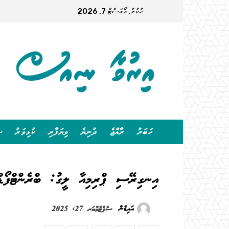
ހުކުރު, އޯގަސްޓް 7, 2026
ހަބަރު
ރާއްޖެ
ދުނިޔެ
ވިޔަފާރި
ކުޅިވަރު
ސ
އިނގިރޭސި ޕްރިމިއާ ލީގު: ބްރެންޓްފޯޑް
އައިޑެން
ސެޕްޓެމްބަރ 27, 2025