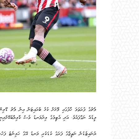
ލީޑެއް ނަގާފައެވެ. އަދި އެޓީމުގެ މިދެލަނޑު ވެސް ކާމިޔާބުކޮށްދިނީ 
ޔުނައިޓެޑުން ނަތީޖާގެ ފަރަގު ކުޑަކުރި ލަނޑު އޭގެ ހަމިނެޓު ފަހުން