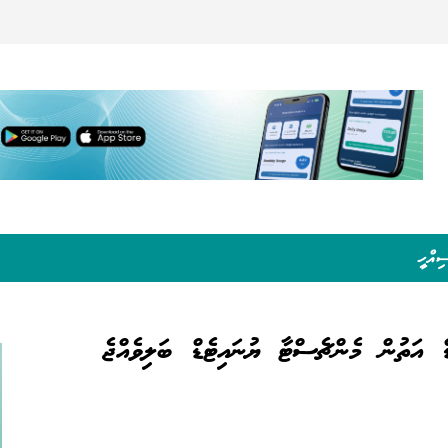
ިއްހީ
 އަތުން މެންޗެސްޓާ ޔުނައިޓެޑް ބަލިވެއްޖެ