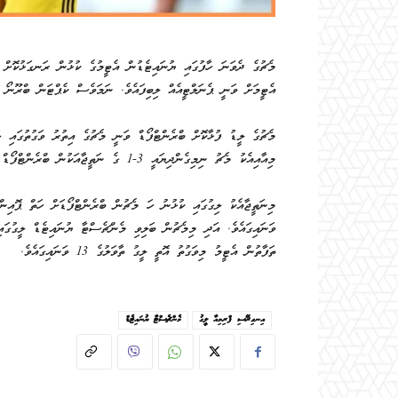
މެޗުގެ ދެވަނަ ހާފުގައި ޔުނައިޓެޑުން އެޓީމުގެ ކުޅުން ރަނގަޅުކޮށް އެ
އެޓީމަށް ވަނީ ޕެނަލްޓީއެއް ލިބިފައެވެ. ނަމަވެސް ކެޕްޓަން ބްރޫނޯ ފ
މެޗުގެ ލީޑު ފުޅާކޮށް ބްރެންޓްފޯޑް ވަނީ މެޗުގެ އިތުރު ވަގުތުގައި 
މިއާއިއެކު މެޗު ނިމިގެންދިޔައީ 3-1 ގެ ނަތީޖާއަކުން ބްރެންޓްފޯޑް މޮޅުވެގެންނެވެ.
ވަނައިގައެވެ. އަދި މިމެޗުން ބަލިވި މެންޗެސްޓާ ޔުނައިޓެޑް ލީގުގަ
ތަފާތުން އެޓީމު މިވަގުތު އޮތީ ލީގު ތާވަލުގެ 13 ވަނައިގައެވެ.
އިނގިރޭސި ޕްރިމިއާ ލީގު
މެންޗެސްޓާ ޔުނައިޓެޑް