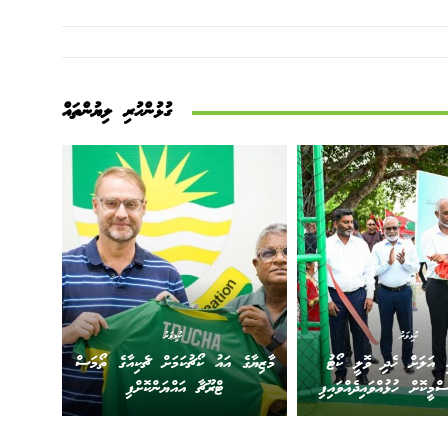
ގުޅުންހުރި ލިޔުންތައް
ކުޅިވަރު
ކުޅިވަރު
އި އަލަށް ހެދި ވޮލީ ކޯޓު
މާޒިޔާގެ އައު ކޯޗުކަމަށް ޗެކިއާގެ ތޯމަސް
ީކޮށް ހުޅުއްވައިދެއްވައިފި
ޓްރޫޗާ އައްޔަންކޮށްފި