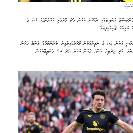
ެރެއިން
އިނގިރޭސި ޕްރެމިއާ ލީގުގައި މިއަދު ހަވީރު އަމިއްލަ ދަނޑުގައި މެންޗެސްޓާ ޔުނައިޓެޑާއި ދެކޮޅަށް ކުޅުނު މެޗު ވާދަވެރި ކުޅުމަށްފަހު 3-1 ގެ
ލީގުގައި މެންޗެސްޓާ ޔުނައިޓެޑް އެންމެ ފަހުން ކުޅުނު މެޗުގައި ޗެލްސީ އަތުން 2-1 ގެ ނަތީޖާއަކުން މޮޅުވެފައިވާއިރު، ބްރެންޓްފޯޑް އެންމެ ފަހުން
ކުޅުނު މެޗުގައި ފުލަމް އަތުން އެޓީމު ބަލިވީ 3-1 ގެ ނަތީޖާއަކުންނެވެ. އަދި މިދެޓީމު އެންމެ ފަހުން ކުޅުނު މެޗު 4-3 ގެނަތީޖާއަކުން