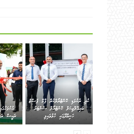
.
ކުދި ރުކުމަޑި ކޮންޓްރޯލްކުރާ ޕާމް ޕެސްޓް
ބައިއޮލޮޖިކަލް ކޮންޓްރޯލް ސެންޓަރު
އުކުޅަހުގަ
ހަނިމާދޫގައި ހުޅުވައިފި
ރައީސް ރަސްމ