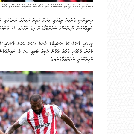
އިނގިރޭސި ޕްރިމިއާ ލީގުގައި ބްރެންޓްފޯޑް އަދި މެންޗެސްޓާ ޔުނައިޓެޑް ބައްދަލުކުރި މެޗުގެ ތ
ނަތީޖާއަކުން ކާމިޔާބުކޮށް ބްރެންޓްފޯޑުން ލީގު ތާވަލުގެ 11 ވަނައަށް ކުރިއަށް ޖެހިލައިފިއެވެ.
ކާމިޔާބުކުރީ ބްރެންޓްފޯޑުންނެވެ.