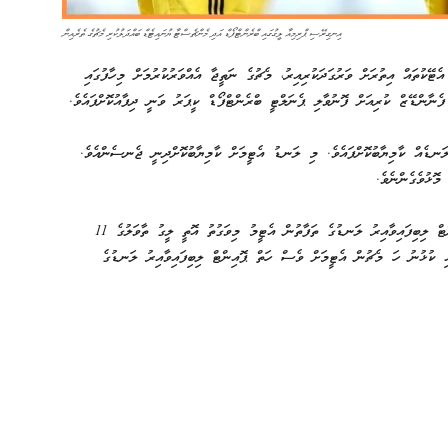
އިނގިރޭސި ޕްރިމިއާ ލީގުގައި ބްރެންޓްފޯޑް އަދި މެންޗެސްޓާ ޔުނައިޓެޑް ބައްދަލުކުރި މެޗުގެ ތެރެއިން
ޓޭކުތައް އިތުރަށް ވަރުގަދަކުރިއިރު، މެޗުގެ ނަތީޖާ އެއްވަރުކުރުމަށް މިހާފުގައި
ެނާންޑޭޒް ކުރިއަށް ފޮނުވާލި ޕެނަލްޓީ ބްރެންޓްފޯޑް ކީޕަރު ވަނީ ދިފާއުކޮށްފައެވެ.
ލަނޑެއް ކާމިޔާބުކޮށްފައެވެ. މި ލަނޑު އެޓީމަށް ކާމިޔާބުކޮށްދިނީ ޖެނސެންއެވެ.
މިނަތީޖާއެކު ލިގުގައި ކުޅުނު ހަ މެޗުން ބްރެންޓްފޯޑަށް ހަތް ޕޮއިންޓް ލިބިފައިވާއިރު ލަނޑުގެ ތަފާތުން އެޓީމު މިވަގުތު އޮތީ ލީގު ތާވަލުގެ 11
އި ކުޅުނު ހަ މެޗުން އެޓީމަށް ވެސް ހަތް ޕޮއިންޓް ލިބިފައިވާއިރު ލަނޑުގެ