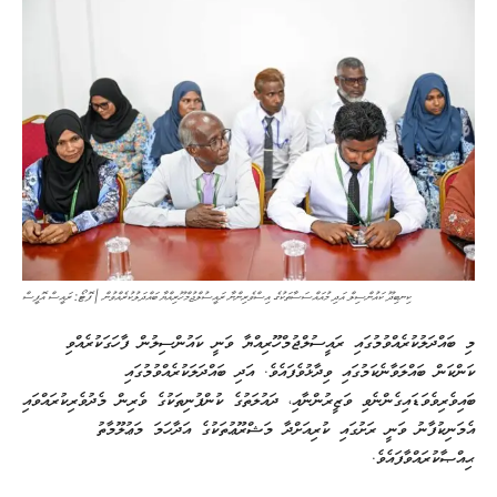
ކިނބިދޫ ކައުންސިލް އަދި މުއައްސަސާތަކުގެ އިސްވެރިންނާ ރައީސުލްޖުމްހޫރިއްޔާ ބައްދަލުކުރެއްވުން | ފޮޓޯ: ރައީސް އޮފީސް
މި ބައްދަލުކުރެއްވުމުގައި ރައީސުލްޖުމްހޫރިއްޔާ ވަނީ ކައުންސިލުން ފާހަގަކުރެއްވި
ކަންކަން ބައްލަވާނެކަމުގައި ވިދާޅުވެފައެވެ. އަދި ބައްދަލަކުރެއްވުމުގައި
ބައިވެރިވެވަޑައިގެންނެވި ވަޒީރުންނާއި، ދައުލަތުގެ ކުންފުނިތަކުގެ ވެރިން މެދުވެރިކުރައްވައި
އެމަނިކުފާނު ވަނީ ރަށުގައި ކުރިއަށްދާ މަޝްރޫޢުތަކުގެ އަދާހަމަ މަޢުލޫމާތު
ޙިއްޞާކުރައްވާފައެވެ.