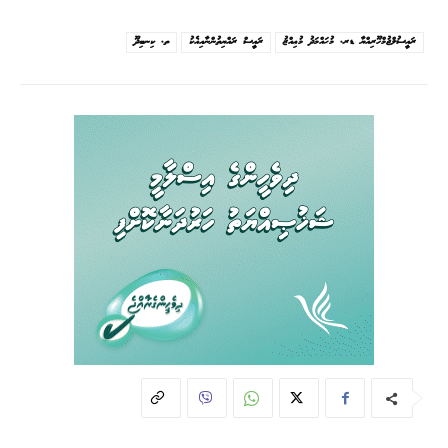
ރައީސުލްޖުމްހޫރިއްޔާ ޑރ. މުޙައްމަދު މުޢިއްޒު
ރައީސް ރައްޔިތުންނާއިއެކު
ތ. ކިނބިދޫ