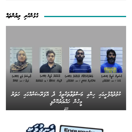
ގުޅުންހުރި ލިޔުންތައް
ކުޅުދުއްފުށީގައި ހިންގި މަސްތުވާތަކެތީގެ ދެ އޮޕަރޭޝަނެއްގައި ހަތަރު
މީހުން ހައްޔަރުކޮށްފި
ރާއްޖެ