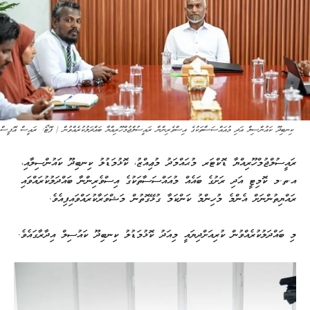
ކިނބިދޫ ކައުންސިލް އަދި މުއައްސަސާތަކުގެ އިސްވެރިންނާ ރައީސުލްޖުމްހޫރިއްޔާ ބައްދަލުކުރެއްވުން | ފޮޓޯ: ރައީސް އޮފީސް
ރައީސުލްޖުމްހޫރިއްޔާ ޑޮކްޓަރ މުޙައްމަދު މުޢިއްޒު، ކޮޅުމަޑުލު ކިނބިދޫ ކައުންސިލާއި،
އ.ތ.މ ކޮމިޓީ އަދި ރަށުގެ ބައެއް މުއައްސަސާތަކުގެ އިސްވެރިންނާ ބައްދަލުކުރައްވައި
ރައްޔިތުންނަށް އެންމެ މުހިންމު ކަންކަމާ ގުޅޭގޮތުން މަޝްވަރާކުރައްވައިފިއެވެ.
މި ބައްދަލުކުރެއްވުން ކުރިއަށްދިޔައީ މިއަދު ކޮޅުމަޑުލު ކިނބިދޫ ކައުސިލް އިދާރާގައެވެ.