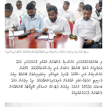
ކިނބިދޫ ކައުންސިލް އަދި މުއައްސަސާތަކުގެ އިސްވެރިންނާ ރައީސުލްޖުމްހޫރިއްޔާ ބައްދަލުކުރެއްވުން | ފޮޓޯ: ރައީސް އޮފީސް
މި ބައްދަލުކުރެއްވުމުގައި ކައުންސިލް މެންބަރުން ދެއްކެވި ވާހަކަފުޅުގައި ރަށުގެ
ތަރައްޤީއަށް އެންމެ ބޭނުންވާ ކަންކަން ވަނީ ހިއްސާކުރައްވާފައެވެ. އެގޮތުން
ކައުންސިލުން ވަނީ ސުކޫލުގެ ޖާގައިގެ ދަތިކަމާއި، ކިޔަވައިދިނުމަށް ބޭނުންވާ އިތުރު
ފެސިލިޓީ ހަމަޖައްސަވައި ދެއްވުމަށް އެދިވަޑައިގަންނަވާފައެވެ. މީގެ އިތުރުން ރަށުގެ
ބަނދަރު އަޕްގްރޭޑް ކުރުމުގެ އިތުރުން ފުޓްސަލް ދަނޑަކާއި ވޮލީކޯޓެއް ބޭނުންވާކަން
މެންބަރުން ފާހަގަކުރެއްވިއެވެ.