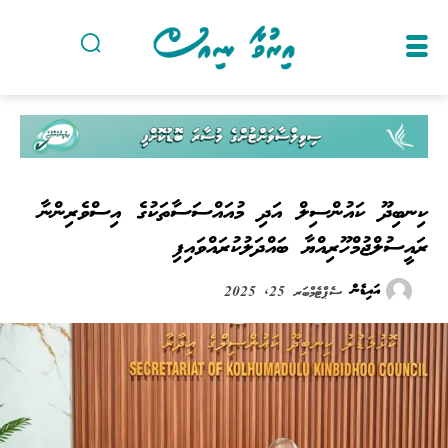
ކިނބިދޫ ކައުންސިލް އަދި މުއައްސަސާތަކުގެ އިސްވެރިންނާ
ރައީސުލްޖުމްހޫރިއްޔާ ބައްދަލުކުރައްވައިފި
އައިޑެން
ސެޕްޓެމްބަރ 25, 2025