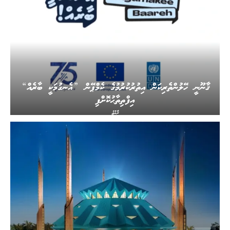
ޤާނޫނީ ހޭލުންތެރިކަން އިތުރުކުރުމުގެ ކެމްޕޭން ”އެނގުމަކީ ބާރެއް“
އިފްތިތާޙުކޮށްފި
ރާއްޖެ