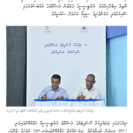
ނާޒިމް އިބްރާހިމްއެވެ. އެމްޓީސީސީގެ ފަރާތުން މަޝްރޫއުގެ އެއްބަސްވުމުގައި
ސޮއިކުރެއްވީ އެކުންފުނީގެ ސީއީއޯ އަހުމަދު ސައުދީއެވެ.
ދިއްގަރު ހޮސްޕިޓަލް ތަރައްޤީކުރުމުގެ މަސައްކަތް އެމްޓީސީސީއާއި ހަވާލުކުރުން | ފޮޓޯ: ރައީސް އޮފީސް
ދިއްގަރުގައި ތަރައްޤީކުރާ ހޮސްޕިޓަލުގެ މަޝްރޫޢު އެމްޓީސީސީއާ ހަވާލުކޮށްފައިވަނީ
105.1 މިލިޔަން ރުފިޔާއަށެވެ. މިމަސައްކަތް ހަވާލުކޮށްފައިވަނީ 540 ދުވަހުގެ ތެރޭގައި