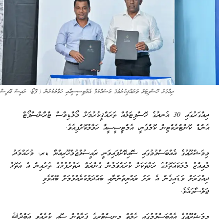
ދިއްގަރު ހޮސްޕިޓަލް ތަރައްޤީކުރުމުގެ މަސައްކަތް އެމްޓީސީސީއާއި ހަވާލުކުރުން | ފޮޓޯ: ރައީސް އޮފީސް
ދިއްގަރުގައި 30 އެނދުގެ ހޮސްޕިޓަލެއް ތަރައްޤީކުރުމަށް މޯލްޑިވްސް ޓްރާންސްޕޯޓް
އެންޑް ކޮންޓްރެކްޓިން ކޮމްޕެނީ، އެމްޓީސީސީއާ ހަވާލުކޮށްފިއެވެ.
މިމަޝްރޫޢުގެ އެއްބަސްވުމުގައި ސޮއިކޮށްފައިވަނީ ރައީސުލްޖުމްހޫރިއްޔާ ޑރ. މުހައްމަދު
މުޢިއްޒު މުލަކައަތޮޅުގެ ރަށްތަކަށް ކުރައްވަމުން ގެންދަވާ ދަތުރުފުޅުގެ ތެރެއިން އެ އަތޮޅު
ދިއްގަރަށް ވަޑައިގެން އެ ރަށު ރައްޔިތުންނާއި ބައްދަލުކުރެއްވުމަށް ބޭއްވެވި
ޖަލްސާގައެވެ.
މިމަޝްރޫޢުގެ އެއްބަސްވުމުގައި ހެލްތް މިނިސްޓްރީގެ ފަރާތުން ސޮއި ކުރެއްވީ އަބްދުﷲ