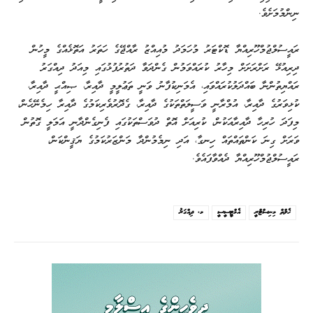
ނިންމުމަށެވެ.
ރައީސުލްޖުމްހޫރިއްޔާ ޑޮކްޓަރު މުހަމަދު މުއިއްޒު ރާއްޖޭގެ ހަތަރު އަތޮޅެއްގެ މީހުން
ދިރިއުޅޭ ރަށްރަށަށް މިހާރު ކުރައްވަމުން ގެންދަވާ ދަތުރުފުޅުގައި މިއަދު ދިއްގަރު
ރައްޔިތުންނާ ބައްދަލުކުރައްވައި، އެމަނިކުފާނު ވަނީ ތަޢުލީމީ ދާއިރާ، ޞިއްޙީ ދާއިރާ،
ކުޅިވަރުގެ ދާއިރާ، އުމްރާނީ ވަސީލަތްތަކުގެ ދާއިރާ، ގެދޮރުވެރިކަމުގެ ދާއިރާ ހިމެނޭހެން،
މިފަދަ ހުރިހާ ދާއިރާއަކުން، ކުރިއަށް އޮތް ދުވަސްތަކުގައި ފެނިގެންދާނީ އަމަލީ ގޮތުން
ވަރަށް ގިނަ ކަންތައްތައް ހިނގާ، އަދި ނިމެމުންދާ މަންޒަރުކަމުގެ ޔަޤީންކަން،
ރައީސުލްޖުމްހޫރިއްޔާ ދެއްވާފައެވެ.
ހެލްތް މިނިސްޓްރީ
އެމްޓީސީސީ
މ. ދިއްގަރު