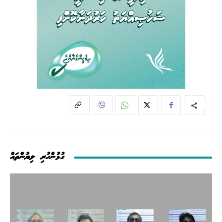
ގުޅުންހުރި ލިޔުންތައް