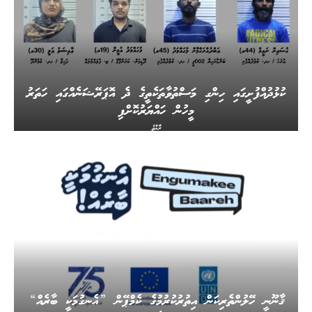
ކުޅުދުއްފުށީގައި ހިންގި މަސްތުވާތަކެތީގެ ދެ އޮޕަރޭޝަނެއްގައި ހަތަރު
މީހުން ހައްޔަރުކޮށްފި
ރާއްޖެ
ޤާނޫނީ ހޭލުންތެރިކަން އިތުރުކުރުމުގެ ކެމްޕޭން ”އެނގުމަކީ ބާރެއް“