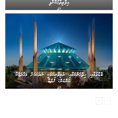
އިފްތިތާޙުކޮށްފި
ރާއްޖެ
ބޮޑާވުމާއި، ހިތްހަރުކަމާއި، ރުޅިވެރިކަމަކީ ނަރަކައަށް މަގުދައްކާ
ކަންކަން: ޚުޠުބާ
ރާއްޖެ