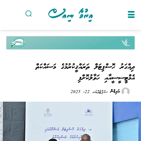
ދިއްގަރު ހޮސްޕިޓަލް ތަރައްޤީކުރުމުގެ މަސައްކަތް
އެމްޓީސީސީއާއި ހަވާލުކޮށްފި
އައިޑެން
ސެޕްޓެމްބަރ 22, 2025