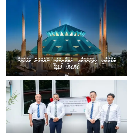
ބޮޑާވުމާއި، ހިތްހަރުކަމާއި، ރުޅިވެރިކަމަކީ ނަރަކައަށް މަގުދައްކާ
ކަންކަން: ޚުޠުބާ
ރާއްޖެ