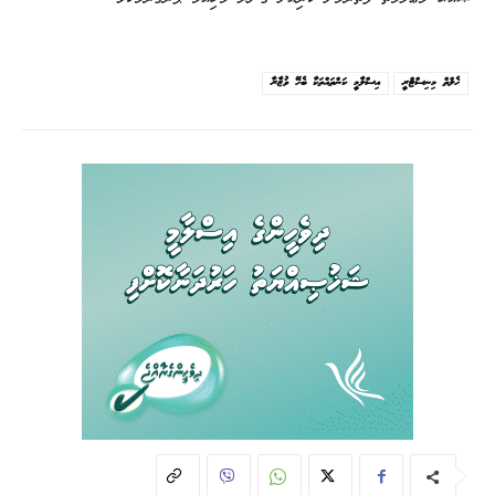
ހެލްތް މިނިސްޓްރީ
އިސްލާމީ ކަންތައްތަކާ ބެހޭ ވުޒާރާ