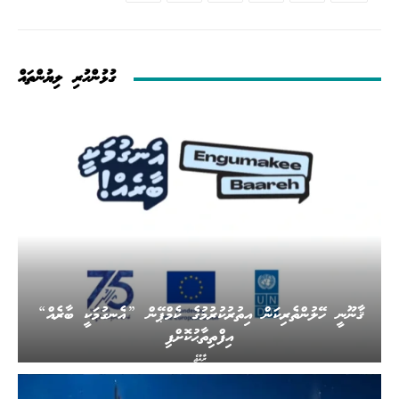
ގުޅުންހުރި ލިޔުންތައް
ޤާނޫނީ ހޭލުންތެރިކަން އިތުރުކުރުމުގެ ކެމްޕޭން ”އެނގުމަކީ ބާރެއް“
އިފްތިތާޙުކޮށްފި
ރާއްޖެ