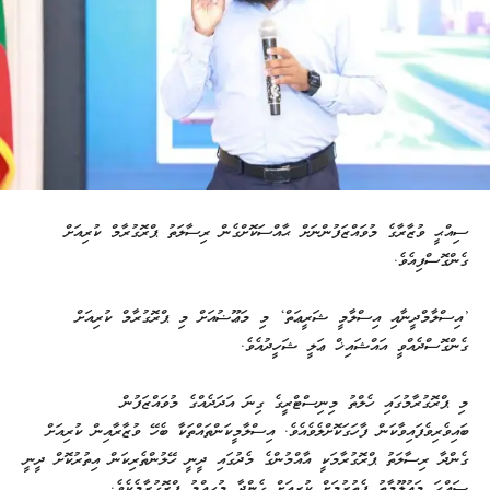
ސިއްޙީ ވުޒާރާގެ މުވައްޒަފުންނަށް ޙާއްސަކޮށްގެން ރިސާލަތު ޕްރޮގުރާމް ކުރިއަށް
ގެންގޮސްފިއެވެ.
’އިސްލާމްދީނާއި އިސްލާމީ ޝަރީޢަތް‘ މި މަޢޫޟުއަށް މި ޕްރޮގުރާމް ކުރިއަށް
ގެންގޮސްދެއްވީ އައްޝައިޚް ޢަލީ ޝަހީދުއެވެ.
މި ޕްރޮގުރާމުގައި ހެލްތު މިނިސްޓްރީގެ ގިނަ އަދަދެއްގެ މުވައްޒަފުން
ބައިވެރިވެފައިވާކަން ފާހަގަކޮށްލެވެއެވެ. އިސްލާމީކަންތައްތަކާ ބެހޭ ވުޒާރާއިން ކުރިއަށް
ގެންދާ ރިސާލަތު ޕްރޮގުރާމަކީ އާއްމުންގެ މެދުގައި ދީނީ ހޭލުންތެރިކަން އިތުރުކޮށް ދީނީ
ޞައްޙަ މަޢުލޫމާތު ފެތުރުމަށް ކުރިއަށް ގެންދާ މުހިއްމު ޕްރޮގުރާމެކެވެ.