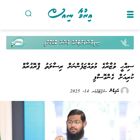
ސިއްޙީ ވުޒާރާގެ މުވައްޒަފުންނަށް ރިސާލަތު ޕްރޮގުރާމް
ކުރިއަށް ގެންގޮސްފި
އައިޑެން
ސެޕްޓެމްބަރ 14, 2025