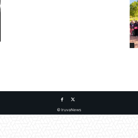
.
IruvaNews ©