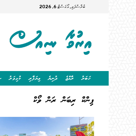
ބުރާސްފަތި, އޯގަސްޓް 6, 2026
ހަބަރު
ރާއްޖެ
ދުނިޔެ
ވިޔަފާރި
ކުޅިވަރު
ސ
ޕިންކް ރިބަން ރަން ވޯކް