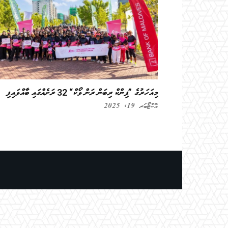
މިއަހަރުގެ ”ޕިންކް ރިބަން ރަން ވޯކް“ 32 ރަށެއްގައި ބާއްވައިފި
އޮކްޓޯބަރ 19, 2025