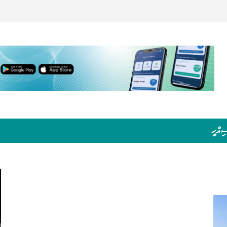
ިއްހީ